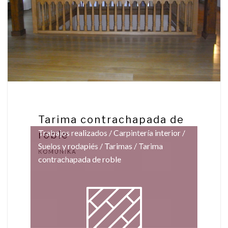
Tarima contrachapada de
Trabajos realizados
/
Carpintería interior
/
roble
Suelos y rodapiés
/
Tarimas
/ Tarima
KOMUNIKA
contrachapada de roble