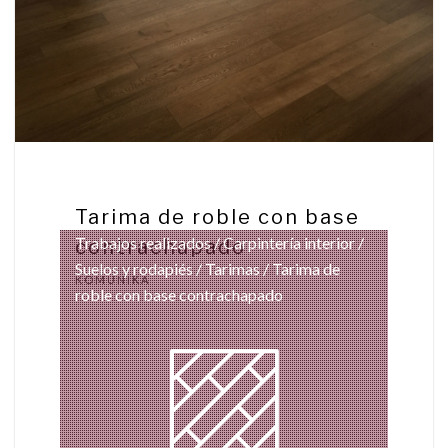
Tarima de roble con base
Trabajos realizados
/
Carpintería interior
/
contrachapado
Suelos y rodapiés
/
Tarimas
/ Tarima de
KOMUNIKA
roble con base contrachapado