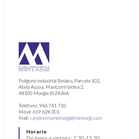
Armarios y mobiliario
Polígono industrial Belako, Parcela 102,
Atela Auzoa, Mantzorri bidea 2,
48100 Mungia BIZKAIA
Teléfono: 946 741 710
Móvil: 619 628 301
Mail:
carpinteriamintxegi@mintxegi.com
Horario
De lunes a viernes: 7:30-15:30