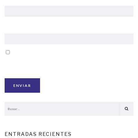
CORREO ELECTRÓNICO
*
GUARDA MI NOMBRE, CORREO ELECTRÓNICO Y WEB EN
ESTE NAVEGADOR PARA LA PRÓXIMA VEZ QUE COMENTE.
ENTRADAS RECIENTES